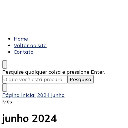
Blog AF Braco
Home
Voltar ao site
Contato
Procurando
Pesquise qualquer coisa e pressione Enter.
algo?
Página inicial
2024
junho
Mês
junho 2024