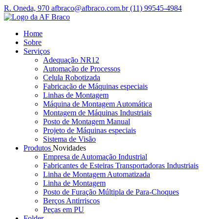
R. Oneda, 970
afbraco@afbraco.com.br
(11) 99545-4984
Home
Sobre
Serviços
Adequação NR12
Automação de Processos
Celula Robotizada
Fabricação de Máquinas especiais
Linhas de Montagem
Máquina de Montagem Automática
Montagem de Máquinas Industriais
Posto de Montagem Manual
Projeto de Máquinas especiais
Sistema de Visão
Produtos
Novidades
Empresa de Automação Industrial
Fabricantes de Esteiras Transportadoras Industriais
Linha de Montagem Automatizada
Linha de Montagem
Posto de Furação Múltipla de Para-Choques
Berços Antirriscos
Peças em PU
Folder