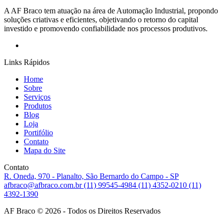
A AF Braco tem atuação na área de Automação Industrial, propondo
soluções criativas e eficientes, objetivando o retorno do capital
investido e promovendo confiabilidade nos processos produtivos.
Links Rápidos
Home
Sobre
Serviços
Produtos
Blog
Loja
Portifólio
Contato
Mapa do Site
Contato
R. Oneda, 970 - Planalto, São Bernardo do Campo - SP
afbraco@afbraco.com.br
(11) 99545-4984
(11) 4352-0210
(11)
4392-1390
AF Braco © 2026 - Todos os Direitos Reservados