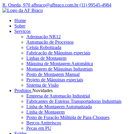
R. Oneda, 970
afbraco@afbraco.com.br
(11) 99545-4984
Home
Sobre
Serviços
Adequação NR12
Automação de Processos
Celula Robotizada
Fabricação de Máquinas especiais
Linhas de Montagem
Máquina de Montagem Automática
Montagem de Máquinas Industriais
Posto de Montagem Manual
Projeto de Máquinas especiais
Sistema de Visão
Produtos
Novidades
Empresa de Automação Industrial
Fabricantes de Esteiras Transportadoras Industriais
Linha de Montagem Automatizada
Linha de Montagem
Posto de Furação Múltipla de Para-Choques
Berços Antirriscos
Peças em PU
Folder